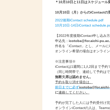
＊10月10日と11日はスケジュー
10
月10日（月）からのiContac
2022後期iContact schedule.pdf
10月10日-14日iContact schedule.p
【2022年度後期iContact申し込み
申込先：
icotoba@for.aichi-pu.ac.
件名を「iContact」とし、メー
オンライン希望の場合はオンライン
※注意事項※
iContactは1週間に1人2回まで予
（同じ時間帯で、連続して予約はで
無断欠席は認めません。
予約を取り消す場合は、
前日までに必ず
icotoba@for.aichi-
に
連絡してください。
予約が完了した人には予約受付け完
オンラインiContactの人は、Tea