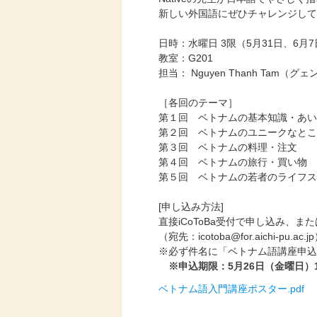
新しい外国語にぜひチャレンジして
日時：水曜日 3限（5月31日、6月7
教室：G201
担当： Nguyen Thanh Tam（グ
［各回のテーマ］
第１回 ベトナムの基本知識・あい
第２回 ベトナムのユニークなとこ
第３回 ベトナムの料理・注文
第４回 ベトナムの旅行・買い物
第５回 ベトナムの若者のライフス
[申し込み方法]
直接iCoToBa受付で申し込み、ま
（宛先：icotoba@for.aichi-pu.ac
※必ず件名に「ベトナム語講座申込
※申込期限：5月26日（金曜日）17
ベトナム語入門講座ポスター.pdf