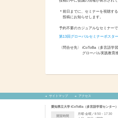
投稿の中に会議の情報が表示されて
＊前日までに、セミナーを視聴するための
投稿にお知らせします。
予約不要のカジュアルなセミナーで
第13回グローバルセミナーポスター.
〈問合せ先〉 iCoToBa（多言語学
グローバル実践教育推
サイトマップ
アクセス
愛知県立大学 iCoToBa（多言語学習センター
月曜-金曜／8:50－17:30
開室時間