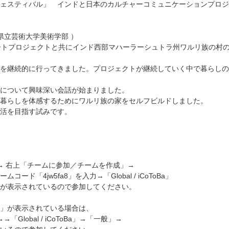
ェスティバル」 インドと日本のカルチャーコミュニケーションプロジ
県立芸術大学美術学部 ）
ートプロジェクトと共にインド西部マハーラーシュトラ州ワルリ族の村
に行ってきました。プロジェクトが継続していく中で暮らしの
て興味深い会話が始まりました。
を体感するためにワルリ族の家をセルフビルドしました。
目指す試みです。
 チーム → 右上「チームに参加／チームを作成」→
ド「4jw5fa8」を入力→「Global / iCoToBa」
が表示されているので参加してください。
oToBa」が表示されている場合は、
 →→「Global / iCoToBa」→「一般」→