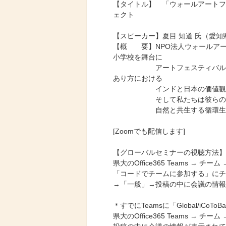
【タイトル】 「ウォールアートフ
ェクト
【スピーカー】夏目 知道 氏（愛知
【概 要】NPO法人ウォールア
小学校を舞台に
アートフェスティバルを継続的
あり方における
インドと日本の価値観につい
そして私たちは彼らの暮らし
自然と共生する循環生活を
[Zoomでも配信します]
【グローバルセミナーの視聴方法】
県大のOffice365 Teams →
「コードでチームに参加する」にチームコー
→「一般」→投稿の中に会議の情報
＊すでにTeamsに「Global/iC
県大のOffice365 Teams → チーム